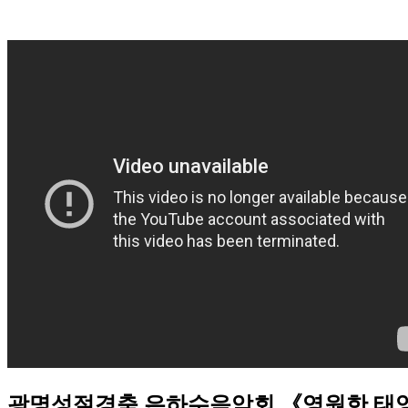
광명성절경축 은하수음악회 《영원한 태양의