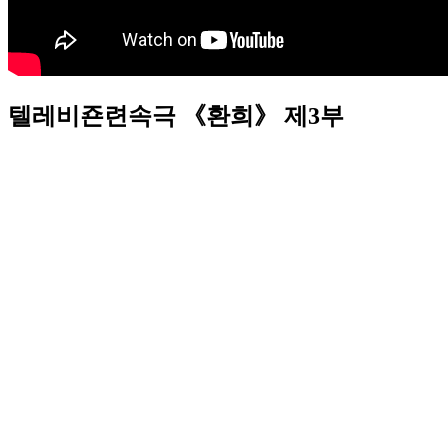
텔레비죤련속극 《환희》 제3부