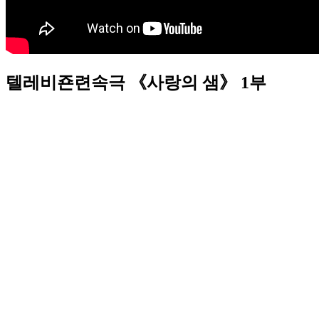
텔레비죤련속극 《사랑의 샘》 1부