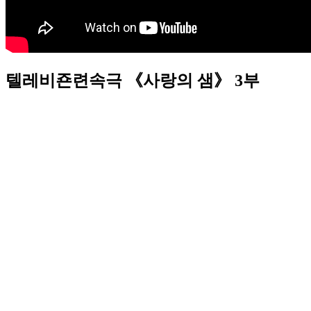
텔레비죤련속극 《사랑의 샘》 3부