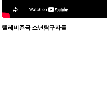
텔레비죤극 소년탐구자들