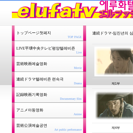
トップページ첫페지
連続ドラマ-임진년의 
TOP PAGE
LIVE平壌中央テレビ평양텔레비죤
Live
芸術映画예술영화
Movie
連続ドラマ텔레비죤 련속극
제1부
Drama
記録映画기록영화
Documentary film
アニメ아동영화
Anime
芸術公演예술공연
제4부
Art public performance