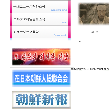
平壌ニュース평양소식
pyongyang news
エルファ재일동포소식
elufa
ミュージック음악
제7부
Screen music
copyright©2013 elufa-tv.net all r