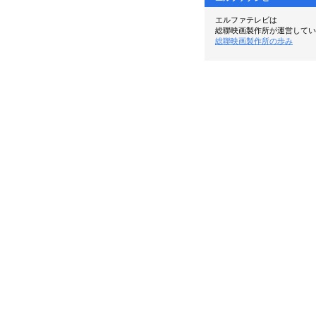
エルファテレビは
総聯映画製作所が運営してい
総聯映画製作所の歩み