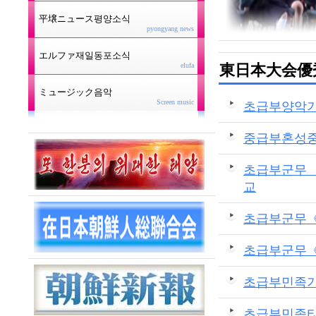
平壌ニュース평양소식
pyongyang news
エルファ재일동포소식
東日本大会優
elufa
ミュージック음악
Screen music
초급부양악기
중급부혼성중
초급부군무 
교
초급부군무《
초급부군무《
초급부민족기
초급부민족타