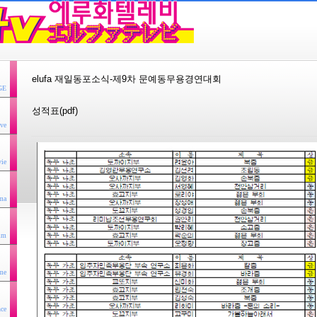
elufa 재일동포소식-제9차 문예동무용경연대회
GE
성적표(pdf)
ve
ie
ma
lm
me
nce