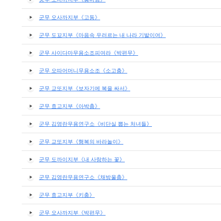
군무 오사까지부《고동》
군무 도꾜지부《마음속 우러르는 내 나라 기발이여》
군무 사이다마무용소조피여라《박편무》
군무 오따어머니무용소조《소고춤》
군무 교또지부《보자기에 복을 싸서》
군무 효고지부《아박춤》
군무 김영란무용연구소《비단실 뽑는 처녀들》
군무 교또지부《행복의 바라놀이》
군무 도까이지부《내 사랑하는 꽃》
군무 김영란무용연구소《채방울춤》
군무 효고지부《키춤》
군무 오사까지부《박편무》