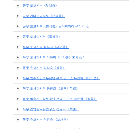
군무 도꾜지부《부채춤》
군무 가나가와지부《손북춤》
군무 효고지부《향쇠춤》울려퍼지리 우리의 넋
군무 도까이지부《들북춤》
독무 효고지부 황우선《무녀춤》
독무 오사까지부 리화미《바라춤》혼의 소리
독무 효고지부 김성숙《북춤》
독무 임추자민족무용단 부속 연구소 유경희 《바라춤》
독무 오사까지부 윤진희 《고구려무희》
독무 임추자민족무용단 부속 연구소 최은화 《칼춤》
독무 김영란무용연구소 김윤옥 《북춤》
독무 효고지부 림전숙 《조개춤》