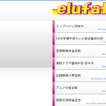
トップページ첫페지
TOP PA
LIVE平壌中央テレビ평양텔레비죤
Li
芸術映画예술영화
Mov
連続ドラマ텔레비죤 련속극
Dra
記録映画기록영화
Documentary fi
アニメ아동영화
Ani
芸術公演예술공연
Art public performa