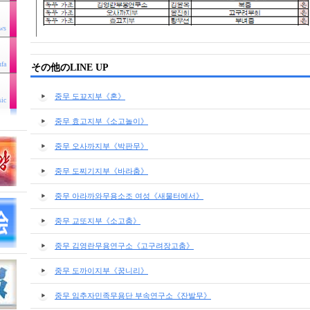
ws
ufa
その他のLINE UP
중무 도꾜지부《혼》
sic
중무 효고지부《소고놀이》
중무 오사까지부《박판무》
중무 도찌기지부《바라춤》
중무 아라까와무용소조 여성《새물터에서》
중무 교또지부《소고춤》
중무 김영란무용연구소《고구려장고춤》
중무 도까이지부《꿍니리》
중무 임추자민족무용단 부속연구소《잔발무》