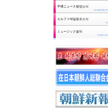
平壌ニュース평양소식
pyongyang ne
エルファ재일동포소식
el
ミュージック음악
Screen mu