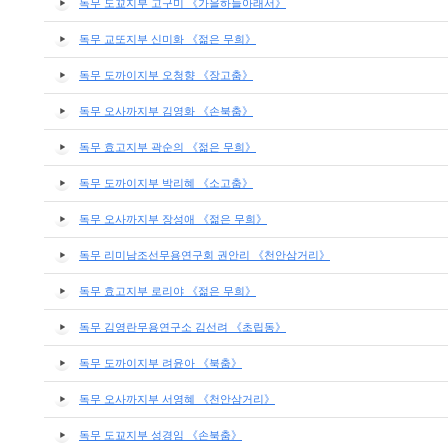
독무 도꾜지부 고구미 《가을하늘아래서》
독무 교또지부 신미화 《젊은 무희》
독무 도까이지부 오청향 《장고춤》
독무 오사까지부 김영화 《손북춤》
독무 효고지부 곽순의 《젊은 무희》
독무 도까이지부 박리혜 《소고춤》
독무 오사까지부 장성애 《젊은 무희》
독무 리미남조선무용연구회 권안리 《천안삼거리》
독무 효고지부 로리야 《젊은 무희》
독무 김영란무용연구소 김선려 《초립동》
독무 도까이지부 려윤아 《북춤》
독무 오사까지부 서영혜 《천안삼거리》
독무 도꾜지부 성경임 《손북춤》