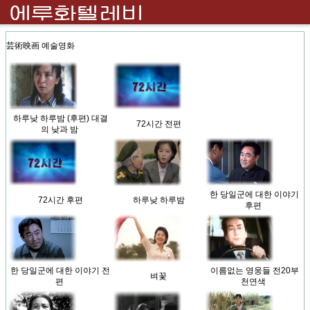
芸術映画 예술영화
하루낮 하루밤 (후편) 대결
72시간 전편
의 낮과 밤
한 당일군에 대한 이야기
72시간 후편
하루낮 하루밤
후편
한 당일군에 대한 이야기 전
이름없는 영웅들 전20부
벼꽃
편
천연색