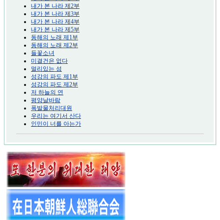
내가 본 나라 제2부
내가 본 나라 제3부
내가 본 나라 제4부
내가 본 나라 제5부
동해의 노래 제1부
동해의 노래 제2부
들꽃소녀
미결건은 없다
멀리있는 섬
성강의 파도 제1부
성강의 파도 제2부
저 하늘의 연
평양날바람
폭발물처리대원
우리는 여기서 산다
인민이 너를 아는가