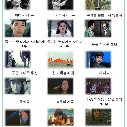
피바다 제1부
피바다 제2부
뿌리는 흔들리지 않는다
줄기는 뿌리에서 자란다 제
줄기는 뿌리에서 자란다
푸른 소나무 전편
1부
제2부
푸른 소나무 후편
한 녀학생의 일기
내 나라
안중근 이등박문을 쏘다
졸업증
복무의 자욱
제1부