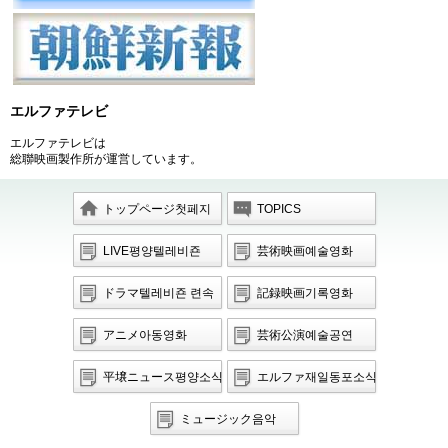
エルファテレビ
エルファテレビは
総聯映画製作所が運営しています。
トップページ첫페지
TOPICS
LIVE평양텔레비죤
芸術映画예술영화
ドラマ텔레비죤 련속
記録映画기록영화
극
アニメ아동영화
芸術公演예술공연
平壌ニュース평양소식
エルファ재일동포소식
ミュージック음악