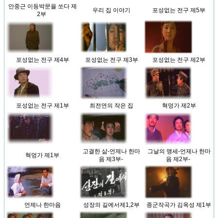
안중근 이등박문을 쏘다 제
우리 집 이야기
포성없는 전구 제5부
2부
포성없는 전구 제4부
포성없는 전구 제3부
포성없는 전구 제2부
포성없는 전구 제1부
최전연의 작은 집
혁멍가 제2부
고결한 삶-언제나 한마
그날의 맹세-언제나 한마
혁멍가 제1부
음 제3부-
음 제2부-
언제나 한마음
성장의 길에서제1,2부
종군작곡가 김옥성 제1부