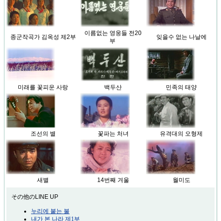
이름없는 영웅들 전20
종군작곡가 김옥성 제2부
잊을수 없는 나날에
부
미래를 꽃피운 사랑
백두산
민족의 태양
조선의 별
꽃파는 처녀
유격대의 오형제
새별
14번째 겨울
월미도
その他のLINE UP
누리에 붙는 불
내가 본 나라 제1부